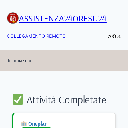
Vai
al
ASSISTENZA24ORESU24
contenuto
Instagra
Facebo
X
COLLEGAMENTO REMOTO
Informazioni
Attività Completate
Oneplan