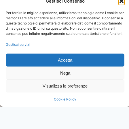
Gestisci Consenso
funzionamento del tuo PC nel
minor tempo possibile,
Per fornire le migliori esperienze, utilizziamo tecnologie come i cookie per
memorizzare e/o accedere alle informazioni del dispositivo. Il consenso a
garantendo un servizio rapido
queste tecnologie ci permetterà di elaborare dati come il comportamento
di navigazione o ID unici su questo sito. Non acconsentire o ritirare il
e di alta qualità.
consenso può influire negativamente su alcune caratteristiche e funzioni.
Gestisci servizi
Aggiornamenti Software
Accetta
Ci impegniamo a mantenere i
Nega
tuoi sistemi costantemente
aggiornati con le versioni più
Visualizza le preferenze
recenti e avanzate disponibili
Cookie Policy
sul mercato, garantendo così
prestazioni ottimali e
sicurezza continua.