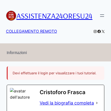
Vai
al
ASSISTENZA24ORESU24
contenuto
Instagra
Facebo
X
COLLEGAMENTO REMOTO
Informazioni
Devi effettuare il login per visualizzare i tuoi tutorial.
Cristoforo Frasca
Vedi la biografia completa