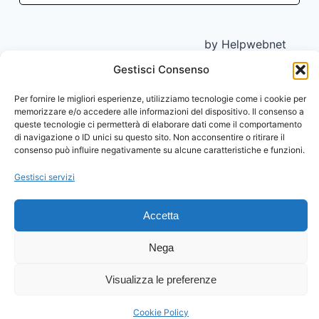
by Helpwebnet
Assistenza24oresu24
Insta
Fac
X
Srls PIVA
Gestisci Consenso
IT09793841215
Per fornire le migliori esperienze, utilizziamo tecnologie come i cookie per
memorizzare e/o accedere alle informazioni del dispositivo. Il consenso a
queste tecnologie ci permetterà di elaborare dati come il comportamento
di navigazione o ID unici su questo sito. Non acconsentire o ritirare il
consenso può influire negativamente su alcune caratteristiche e funzioni.
Gestisci servizi
Accetta
Nega
Visualizza le preferenze
Cookie Policy