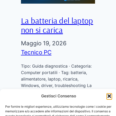
La batteria del laptop
non si carica
Maggio 19, 2026
Tecnico PC
Tipo: Guida diagnostica · Categoria:
Computer portatili · Tag: batteria,
alimentatore, laptop, ricarica,
Windows, driver, troubleshooting La
batteria del laptop non si carica: 7
Gestisci Consenso
cause comuni e come risolverle
Colleghi il caricatore, ma l’icona della
Per fornire le migliori esperienze, utilizziamo tecnologie come i cookie per
batteria mostra “collegato, non in
memorizzare e/o accedere alle informazioni del dispositivo. Il consenso a
queste tecnologie ci permetterà di elaborare dati come il comportamento