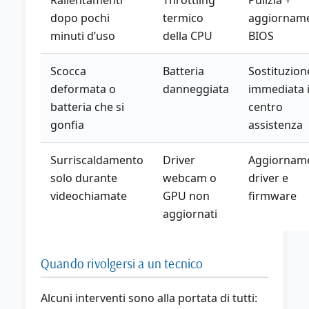
Rallentamenti
Throttling
Pulizia +
dopo pochi
termico
aggiornam
minuti d’uso
della CPU
BIOS
Scocca
Batteria
Sostituzion
deformata o
danneggiata
immediata 
batteria che si
centro
gonfia
assistenza
Surriscaldamento
Driver
Aggiornam
solo durante
webcam o
driver e
videochiamate
GPU non
firmware
aggiornati
Quando rivolgersi a un tecnico
Alcuni interventi sono alla portata di tutti: