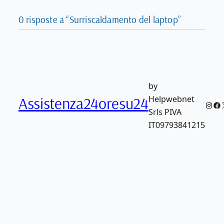
0 risposte a “Surriscaldamento del laptop”
by
Assistenza24oresu24
Helpwebnet
Inst
Fa
Srls PIVA
IT09793841215