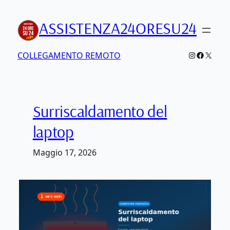
Vai
ASSISTENZA24ORESU24
al
contenuto
Instagram
Faceboo
X
COLLEGAMENTO REMOTO
Surriscaldamento del
laptop
Maggio 17, 2026