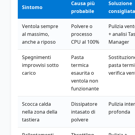
Causa più
Soluzione
Sintomo
probabile
consigliat
Ventola sempre
Polvere o
Pulizia vent
al massimo,
processo
+ analisi Ta
anche a riposo
CPU al 100%
Manager
Spegnimenti
Pasta
Sostituzion
improvvisi sotto
termica
pasta termi
carico
esaurita o
verifica ven
ventola non
funzionante
Scocca calda
Dissipatore
Pulizia inte
nella zona della
intasato di
profonda
tastiera
polvere