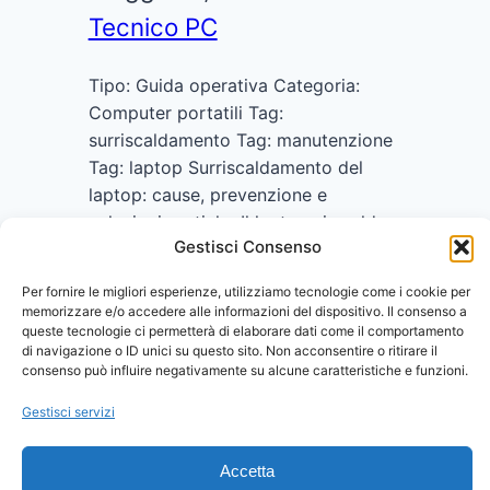
Tecnico PC
Tipo: Guida operativa Categoria:
Computer portatili Tag:
surriscaldamento Tag: manutenzione
Tag: laptop Surriscaldamento del
laptop: cause, prevenzione e
soluzioni pratiche Il laptop si scalda
Gestisci Consenso
troppo, la ventola gira a tutta
velocità, le prestazioni rallentano
Per fornire le migliori esperienze, utilizziamo tecnologie come i cookie per
improvvisamente o il computer si
memorizzare e/o accedere alle informazioni del dispositivo. Il consenso a
spegne da solo? Sono i sintomi tipici
queste tecnologie ci permetterà di elaborare dati come il comportamento
di navigazione o ID unici su questo sito. Non acconsentire o ritirare il
del surriscaldamento, un problema
consenso può influire negativamente su alcune caratteristiche e funzioni.
molto comune che, se trascurato,…
Gestisci servizi
Accetta