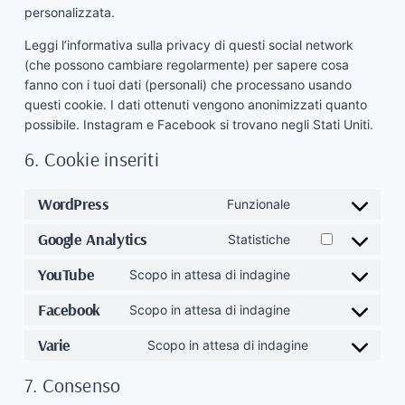
personalizzata.
Leggi l’informativa sulla privacy di questi social network
(che possono cambiare regolarmente) per sapere cosa
fanno con i tuoi dati (personali) che processano usando
questi cookie. I dati ottenuti vengono anonimizzati quanto
possibile. Instagram e Facebook si trovano negli Stati Uniti.
6. Cookie inseriti
WordPress
Funzionale
Consent
to
Google Analytics
Statistiche
Consent
service
to
YouTube
wordpress
Scopo in attesa di indagine
Consent
service
to
Facebook
google-
Scopo in attesa di indagine
Consent
service
analytics
to
Varie
youtube
Scopo in attesa di indagine
Consent
service
to
facebook
7. Consenso
service