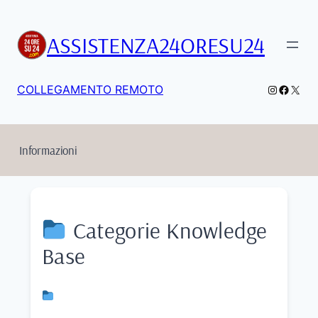
Vai
al
ASSISTENZA24ORESU24
contenuto
Instagra
Facebo
X
COLLEGAMENTO REMOTO
Informazioni
Categorie Knowledge
Base