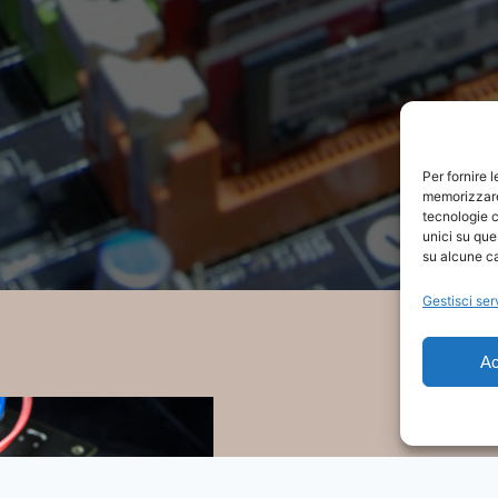
Per fornire 
memorizzare 
tecnologie c
unici su que
su alcune ca
Gestisci ser
Ac