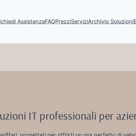
ichiedi Assistenza
FAQ
Prezzi
Servizi
Archivio Soluzioni
uzioni IT professionali per azi
tariffari, progettati per offrirti un mix perfetto di valo