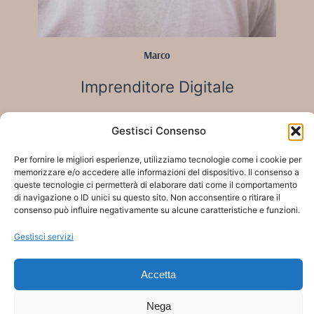
Marco
Imprenditore Digitale
Gestisci Consenso
Per fornire le migliori esperienze, utilizziamo tecnologie come i cookie per
Cristoforo Frasca
memorizzare e/o accedere alle informazioni del dispositivo. Il consenso a
queste tecnologie ci permetterà di elaborare dati come il comportamento
di navigazione o ID unici su questo sito. Non acconsentire o ritirare il
Vedi la biografia completa
consenso può influire negativamente su alcune caratteristiche e funzioni.
Gestisci servizi
by Helpwebnet
Accetta
Assistenza24oresu24
Insta
Fac
X
Srls PIVA
IT09793841215
Nega