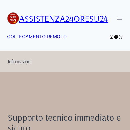
Vai
al
ASSISTENZA24ORESU24
contenuto
Instagra
Facebo
X
COLLEGAMENTO REMOTO
Informazioni
Supporto tecnico immediato e
sicuro