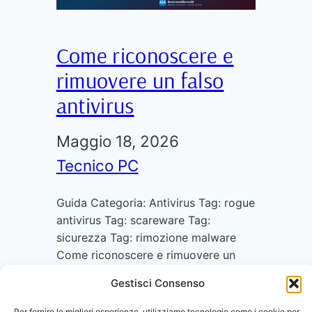
Come riconoscere e
rimuovere un falso
antivirus
Maggio 18, 2026
Tecnico PC
Guida Categoria: Antivirus Tag: rogue
antivirus Tag: scareware Tag:
sicurezza Tag: rimozione malware
Come riconoscere e rimuovere un
falso antivirus (rogue antivirus) I falsi
Gestisci Consenso
antivirus, conosciuti anche come
rogue antivirus o scareware, sono
Per fornire le migliori esperienze, utilizziamo tecnologie come i cookie per