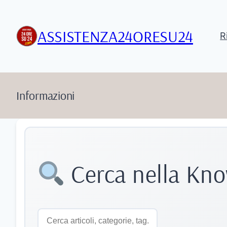
Vai
al
ASSISTENZA24ORESU24
contenuto
R
Informazioni
Cerca nella Kn