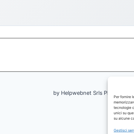
by Helpwebnet Srls PIVA IT09
Per fornire 
memorizzare 
tecnologie c
unici su que
su alcune ca
Gestisci ser