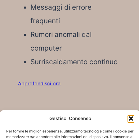
Messaggi di errore
frequenti
Rumori anomali dal
computer
Surriscaldamento continuo
Approfondisci ora
Gestisci Consenso
Cristoforo Frasca
Per fornire le migliori esperienze, utilizziamo tecnologie come i cookie per
Vedi la biografia completa
memorizzare e/o accedere alle informazioni del dispositivo. Il consenso a