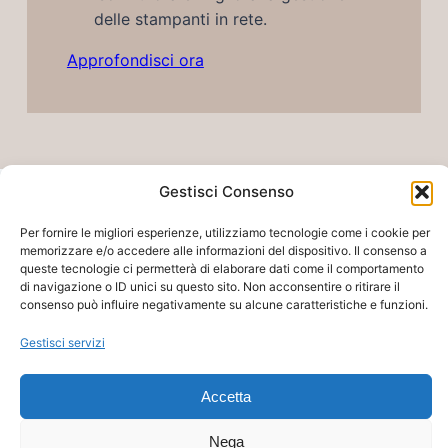
delle stampanti in rete.
Approfondisci ora
Gestisci Consenso
Cristoforo Frasca
Per fornire le migliori esperienze, utilizziamo tecnologie come i cookie per
Vedi la biografia completa
memorizzare e/o accedere alle informazioni del dispositivo. Il consenso a
queste tecnologie ci permetterà di elaborare dati come il comportamento
di navigazione o ID unici su questo sito. Non acconsentire o ritirare il
consenso può influire negativamente su alcune caratteristiche e funzioni.
Gestisci servizi
by Helpwebnet
Accetta
Assistenza24oresu24
Insta
Fac
X
Srls PIVA
IT09793841215
Nega