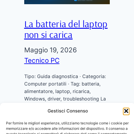
La batteria del laptop
non si carica
Maggio 19, 2026
Tecnico PC
Tipo: Guida diagnostica · Categoria:
Computer portatili · Tag: batteria,
alimentatore, laptop, ricarica,
Windows, driver, troubleshooting La
batteria del laptop non si carica: 7
Gestisci Consenso
cause comuni e come risolverle
Colleghi il caricatore, ma l’icona della
Per fornire le migliori esperienze, utilizziamo tecnologie come i cookie per
batteria mostra “collegato, non in
memorizzare e/o accedere alle informazioni del dispositivo. Il consenso a
queste tecnologie ci permetterà di elaborare dati come il comportamento