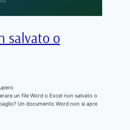
n salvato o
cupero
are un file Word o Excel non salvato o
r sbaglio? Un documento Word non si apre