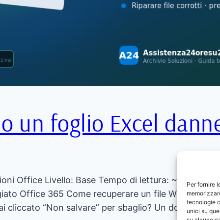
 un foglio Excel dann
ioni Office Livello: Base Tempo di lettura: ~8 minuti
Per fornire 
giato Office 365 Come recuperare un file Word o Exce
memorizzare 
tecnologie c
Hai cliccato “Non salvare” per sbaglio? Un document
unici su que
su alcune ca