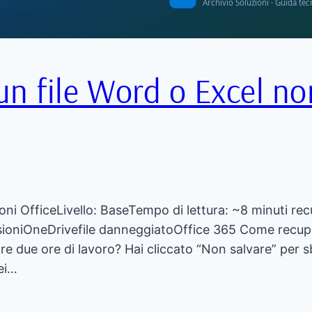
n file Word o Excel no
oni OfficeLivello: BaseTempo di lettura: ~8 minuti re
ioniOneDrivefile danneggiatoOffice 365 Come recuper
are due ore di lavoro? Hai cliccato “Non salvare” pe
ei…