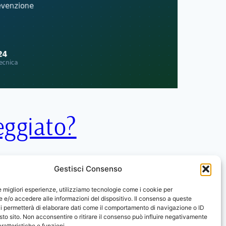
eggiato?
Gestisci Consenso
 recupero file Word Excel AutoRecover
le migliori esperienze, utilizziamo tecnologie come i cookie per
l non salvato o danneggiato Excel si è
e/o accedere alle informazioni del dispositivo. Il consenso a queste
i permetterà di elaborare dati come il comportamento di navigazione o ID
o Word…
sto sito. Non acconsentire o ritirare il consenso può influire negativamente
ratteristiche e funzioni.