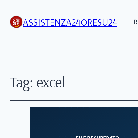
ASSISTENZA24ORESU24
R
Tag:
excel