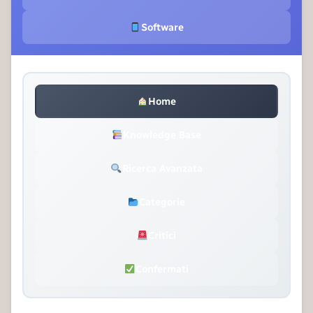
Software
Home
Knowledge Base
Ricerca Avanzata
Categorie
Critici
Confermati