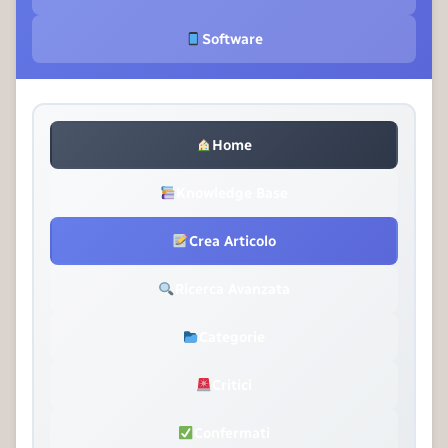
Software
Home
Knowledge Base
Crea Articolo
Ricerca Avanzata
Categorie
Critici
Confermati