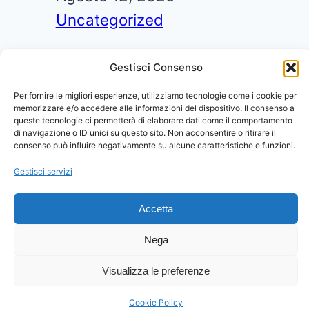
Uncategorized
Non sai come disinstallare un
Gestisci Consenso
programma dal tuo computer con
Windows 11? Segui la guida che
Per fornire le migliori esperienze, utilizziamo tecnologie come i cookie per
segue:
memorizzare e/o accedere alle informazioni del dispositivo. Il consenso a
queste tecnologie ci permetterà di elaborare dati come il comportamento
di navigazione o ID unici su questo sito. Non acconsentire o ritirare il
consenso può influire negativamente su alcune caratteristiche e funzioni.
Gestisci servizi
by Helpwebnet
Assistenza24oresu24
Insta
Fac
X
Srls PIVA
Accetta
IT09793841215
Nega
Visualizza le preferenze
Cookie Policy